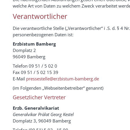
welche Art von Daten zu welchem Zweck verarbeitet werd
Verantwortlicher
Die verantwortliche Stelle („Verantwortlicher“ i .S. d. § 4 N
personenbezogenen Daten ist:
Erzbistum Bamberg
Domplatz 2
96049 Bamberg
Telefon 09 51 / 5 02 0
Fax 09 51 / 5 02 15 39
E-Mail
pressestelle@erzbistum-bamberg.de
(im Folgenden „Webseitenbetreiber“ genannt)
Gesetzlicher Vertreter
Erzb. Generalvikariat
Generalvikar Prälat Georg Kestel
Domplatz 3, 96049 Bamberg
Telefon (09 51) 5 02 - 15 00